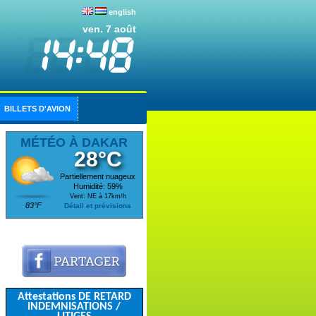
english
ven. 7 août
BILLETS D'AVION
MÉTÉO À DAKAR
28°C
Partiellement nuageux
Humidité: 59%
Vent: NE à 17km/h
83°F
Détail et prévisions
Attestations DE RETARD
INDEMNISATIONS /