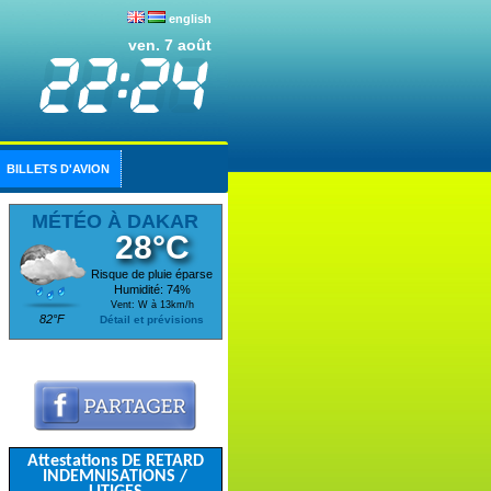
english
ven. 7 août
BILLETS D'AVION
MÉTÉO À DAKAR
28°C
Risque de pluie éparse
Humidité: 74%
Vent: W à 13km/h
82°F
Détail et prévisions
Attestations DE RETARD
INDEMNISATIONS /