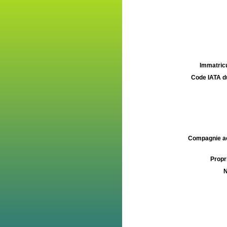
Immatricu
Code IATA d
Compagnie aé
Propri
N