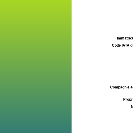
Immatricu
Code IATA d
Compagnie aé
Propri
N