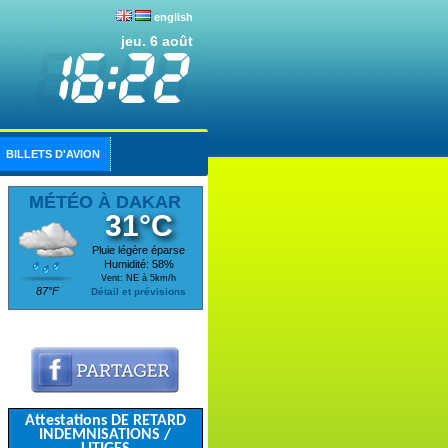
english
jeu. 6 août
BILLETS D'AVION
MÉTÉO À DAKAR
31°C
Pluie légère éparse
Humidité: 58%
Vent: NE à 5km/h
87°F
Détail et prévisions
Attestations DE RETARD
INDEMNISATIONS /