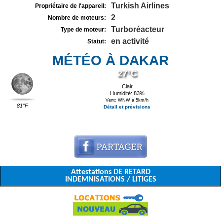
Turkish Airlines
Propriétaire de l'appareil:
2
Nombre de moteurs:
Turboréacteur
Type de moteur:
en activité
Statut:
MÉTÉO À DAKAR
27°C
Clair
Humidité: 83%
Vent: WNW à 5km/h
81°F
Détail et prévisions
Attestations DE RETARD
INDEMNISATIONS / LITIGES