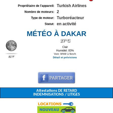
Turkish Airlines
Propriétaire de l'appareil:
2
Nombre de moteurs:
Turboréacteur
Type de moteur:
en activité
Statut:
MÉTÉO À DAKAR
27°C
Clair
Humidité: 83%
Vent: WNW à 5km/h
81°F
Détail et prévisions
Attestations DE RETARD
INDEMNISATIONS / LITIGES