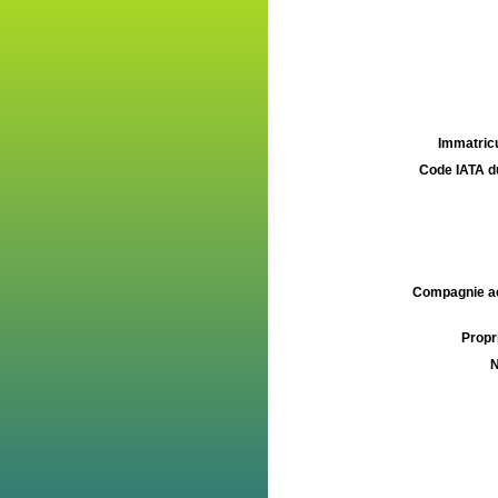
Immatricu
Code IATA d
Compagnie aé
Propri
N