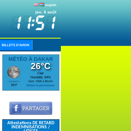
english
jeu. 6 août
BILLETS D'AVION
MÉTÉO À DAKAR
26°C
Clair
Humidité: 94%
Vent: SSW à 8km/h
78°F
Détail et prévisions
Attestations DE RETARD
INDEMNISATIONS /