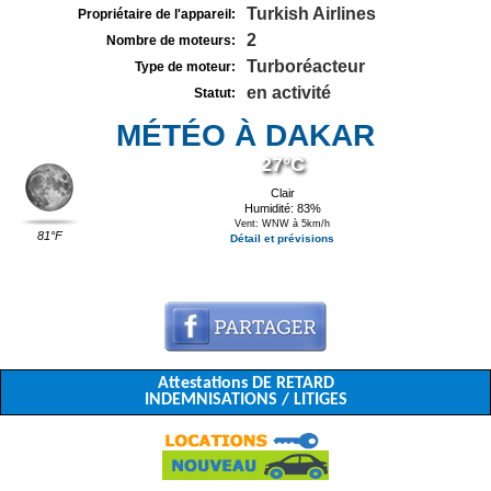
Turkish Airlines
Propriétaire de l'appareil:
2
Nombre de moteurs:
Turboréacteur
Type de moteur:
en activité
Statut:
MÉTÉO À DAKAR
27°C
Clair
Humidité: 83%
Vent: WNW à 5km/h
81°F
Détail et prévisions
Attestations DE RETARD
INDEMNISATIONS / LITIGES