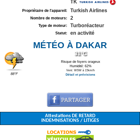
TK
Turkish Airlines
Propriétaire de l'appareil:
2
Nombre de moteurs:
Turboréacteur
Type de moteur:
en activité
Statut:
MÉTÉO À DAKAR
31°C
Risque de foyers orageux
Humidité: 62%
Vent: WSW à 15km/h
88°F
Détail et prévisions
Attestations DE RETARD
INDEMNISATIONS / LITIGES