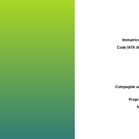
Immatricu
Code IATA d
Compagnie aé
Propri
N