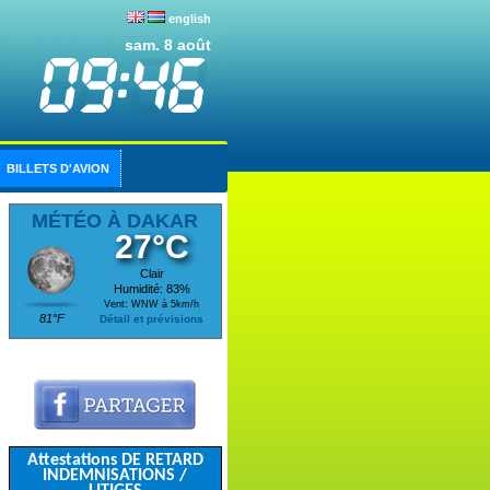
english
sam. 8 août
BILLETS D'AVION
MÉTÉO À DAKAR
27°C
Clair
Humidité: 83%
Vent: WNW à 5km/h
81°F
Détail et prévisions
Attestations DE RETARD
INDEMNISATIONS /