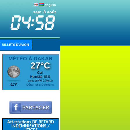
english
sam. 8 août
BILLETS D'AVION
MÉTÉO À DAKAR
27°C
Clair
Humidité: 83%
Vent: WNW à 5km/h
81°F
Détail et prévisions
Attestations DE RETARD
INDEMNISATIONS /