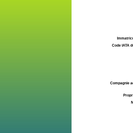
Immatricu
Code IATA d
Compagnie aé
Propri
N