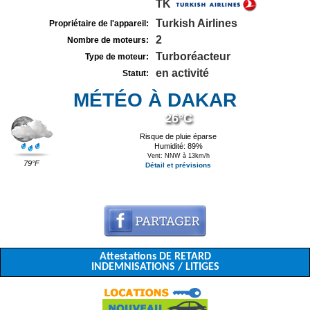
TK
Turkish Airlines
Propriétaire de l'appareil:
2
Nombre de moteurs:
Turboréacteur
Type de moteur:
en activité
Statut:
MÉTÉO À DAKAR
26°C
Risque de pluie éparse
Humidité: 89%
Vent: NNW à 13km/h
79°F
Détail et prévisions
Attestations DE RETARD
INDEMNISATIONS / LITIGES