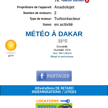
TK
Anadolujet
Propriétaire de l'appareil:
2
Nombre de moteurs:
Turboréacteur
Type de moteur:
en activité
Statut:
MÉTÉO À DAKAR
31°C
Ensoleillé
Humidité: 61%
Vent: NW à 9km/h
87°F
Détail et prévisions
Attestations DE RETARD
INDEMNISATIONS / LITIGES