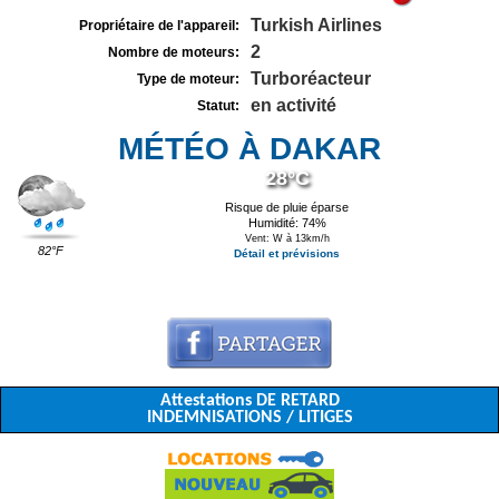
Turkish Airlines
Propriétaire de l'appareil:
2
Nombre de moteurs:
Turboréacteur
Type de moteur:
en activité
Statut:
MÉTÉO À DAKAR
28°C
Risque de pluie éparse
Humidité: 74%
Vent: W à 13km/h
82°F
Détail et prévisions
Attestations DE RETARD
INDEMNISATIONS / LITIGES