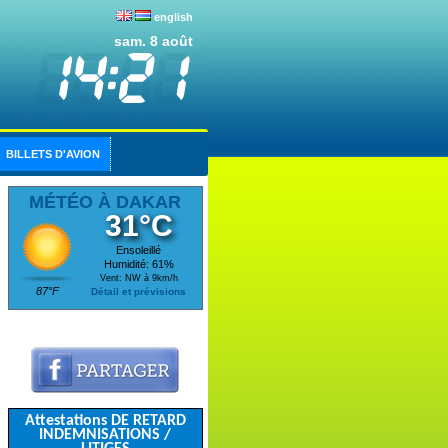
english
sam. 8 août
BILLETS D'AVION
MÉTÉO À DAKAR
31°C
Ensoleillé
Humidité: 61%
Vent: NW à 9km/h
87°F
Détail et prévisions
Attestations DE RETARD
INDEMNISATIONS /