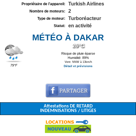
Turkish Airlines
Propriétaire de l'appareil:
2
Nombre de moteurs:
Turboréacteur
Type de moteur:
en activité
Statut:
MÉTÉO À DAKAR
26°C
Risque de pluie éparse
Humidité: 89%
Vent: NNW à 13km/h
79°F
Détail et prévisions
Attestations DE RETARD
INDEMNISATIONS / LITIGES