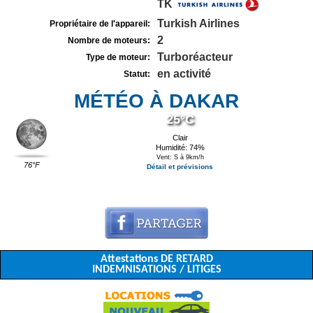
TK
Turkish Airlines
Propriétaire de l'appareil:
2
Nombre de moteurs:
Turboréacteur
Type de moteur:
en activité
Statut:
MÉTÉO À DAKAR
25°C
Clair
Humidité: 74%
Vent: S à 9km/h
76°F
Détail et prévisions
Attestations DE RETARD
INDEMNISATIONS / LITIGES