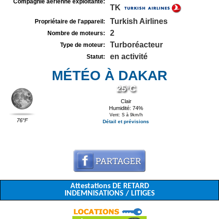
Compagnie aérienne exploitante:
TK
Turkish Airlines
Propriétaire de l'appareil:
2
Nombre de moteurs:
Turboréacteur
Type de moteur:
en activité
Statut:
MÉTÉO À DAKAR
25°C
Clair
Humidité: 74%
Vent: S à 9km/h
76°F
Détail et prévisions
Attestations DE RETARD
INDEMNISATIONS / LITIGES