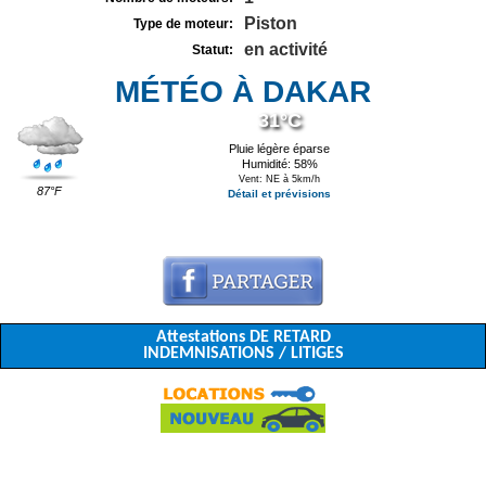
Piston
Type de moteur:
en activité
Statut:
MÉTÉO À DAKAR
31°C
Pluie légère éparse
Humidité: 58%
Vent: NE à 5km/h
87°F
Détail et prévisions
Attestations DE RETARD
INDEMNISATIONS / LITIGES