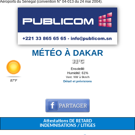
Aéroports du Sénégal (convention N° 04-013 du 24 mai 2004).
MÉTÉO À DAKAR
31°C
Ensoleillé
Humidité: 61%
Vent: NW à 9km/h
87°F
Détail et prévisions
Attestations DE RETARD
INDEMNISATIONS / LITIGES