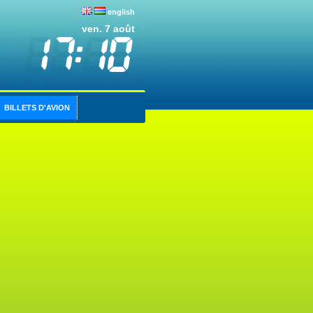
english
ven. 7 août
BILLETS D'AVION