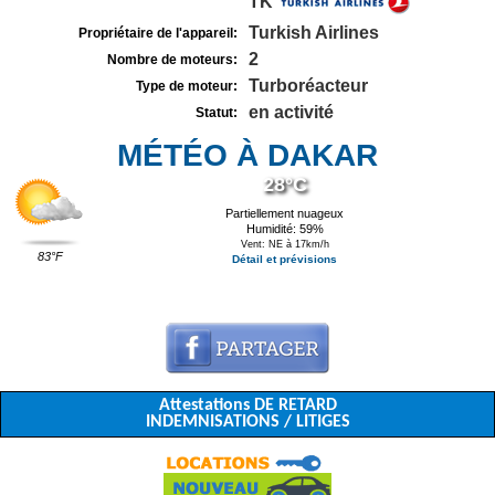
TK
Turkish Airlines
Propriétaire de l'appareil:
2
Nombre de moteurs:
Turboréacteur
Type de moteur:
en activité
Statut:
MÉTÉO À DAKAR
28°C
Partiellement nuageux
Humidité: 59%
Vent: NE à 17km/h
83°F
Détail et prévisions
Attestations DE RETARD
INDEMNISATIONS / LITIGES