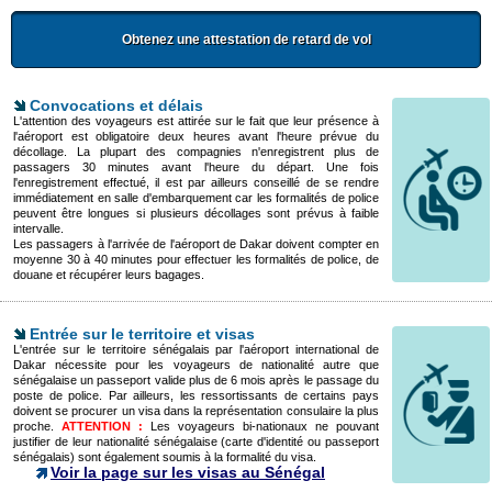
Obtenez une attestation de retard de vol
Convocations et délais
L'attention des voyageurs est attirée sur le fait que leur présence à
l'aéroport est obligatoire deux heures avant l'heure prévue du
décollage. La plupart des compagnies n'enregistrent plus de
passagers 30 minutes avant l'heure du départ. Une fois
l'enregistrement effectué, il est par ailleurs conseillé de se rendre
immédiatement en salle d'embarquement car les formalités de police
peuvent être longues si plusieurs décollages sont prévus à faible
intervalle.
Les passagers à l'arrivée de l'aéroport de Dakar doivent compter en
moyenne 30 à 40 minutes pour effectuer les formalités de police, de
douane et récupérer leurs bagages.
Entrée sur le territoire et visas
L'entrée sur le territoire sénégalais par l'aéroport international de
Dakar nécessite pour les voyageurs de nationalité autre que
sénégalaise un passeport valide plus de 6 mois après le passage du
poste de police. Par ailleurs, les ressortissants de certains pays
doivent se procurer un visa dans la représentation consulaire la plus
proche.
ATTENTION :
Les voyageurs bi-nationaux ne pouvant
justifier de leur nationalité sénégalaise (carte d'identité ou passeport
sénégalais) sont également soumis à la formalité du visa.
Voir la page sur les visas au Sénégal