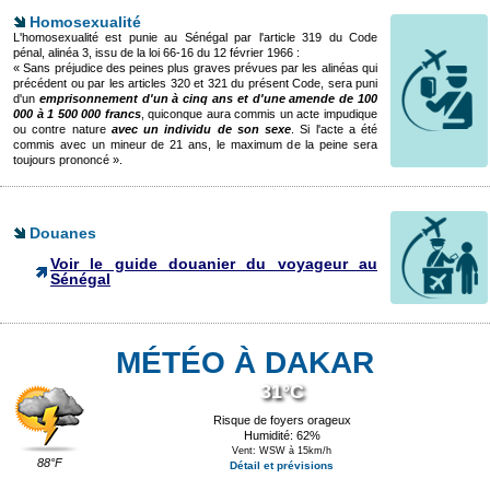
Homosexualité
L'homosexualité est punie au Sénégal par l'article 319 du Code
pénal, alinéa 3, issu de la loi 66-16 du 12 février 1966 :
« Sans préjudice des peines plus graves prévues par les alinéas qui
précédent ou par les articles 320 et 321 du présent Code, sera puni
d'un
emprisonnement d'un à cinq ans et d'une amende de 100
000 à 1 500 000 francs
, quiconque aura commis un acte impudique
ou contre nature
avec un individu de son sexe
. Si l'acte a été
commis avec un mineur de 21 ans, le maximum de la peine sera
toujours prononcé ».
Douanes
Voir le guide douanier du voyageur au
Sénégal
MÉTÉO À DAKAR
31°C
Risque de foyers orageux
Humidité: 62%
Vent: WSW à 15km/h
88°F
Détail et prévisions