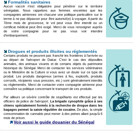
Formalités sanitaires
Aucun vaccin n'est obligatoire pour pénétrer sur le territoire
sénégalais. Nous rappelons aux femmes enceintes que les
compagnies aériennes ont chacune une politique particulière sur le
terme à ne pas dépasser pour être autorisé(e) à voyager. A partir du
7ème mois de grossesse, le vol peut vous être interdit ou un
certificat médical peut être exigé. Merci de vous renseigner auprès
de votre compagnie pour ne pas vous voir interdire
d'embarquement.
Drogues et produits illicites ou réglementés
Certains produits ne peuvent pas franchir les frontières à l'arrivée ou
au départ de l'aéroport de Dakar. C'est le cas des dépouilles
animales, des animaux vivants et de certains objets du patrimoine
historique du Sénégal. Merci de contacter les services vétérinaires
ou le Ministère de la Culture si vous avez un doute sur ce type de
produit. Les produits dangereux (armes à feu, explosifs, produits
corrosifs, récipients sous pression, etc.) sont généralement interdits
ou règlementés. Merci de contacter votre compagnie aérienne pour
connaître sa politique concernant le transport de ces produits.
Par ailleurs un sévère contrôle de stupéfiants est effectué par les
officiers de police de l'aéroport.
La brigade cynophile grâce à ses
chiens spécialement formés à la recherche de drogue dans les
bagages permet la saisie régulière de cocaïne.
De plus, la simple
consommation de cannabis peut mener à des peines allant jusqu'à 6
mois de prison.
Voir aussi le guide douanier du Sénégal