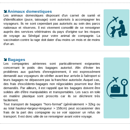
Animaux domestiques
Les animaux domestiques disposant d'un carnet de santé et
d'identification (puce, tatouage) sont autorisés à accompagner les
voyageurs. Ils ne sont cependant pas autorisés au sein des parcs
nationaux et réserves. Il est vivement conseillé de se renseigner
auprès des services vétérinaires du pays d'origine sur les risques
de voyage au Sénégal pour votre animal de compagnie. La
vaccination contre la rage doit dater d'au moins un mois et de moins
d'un an.
Bagages
Les compagnies aériennes sont particulièrement exigeantes
concernant le poids des bagages autorisé. Afin d'éviter les
problèmes aux guichets d'enregistrement, il est expressément
demandé aux voyageurs de vérifier avant leur arrivée à l'aéroport si
leurs bagages ne dépassent pas la franchise autorisée. Auquel cas,
des frais d'excédents-bagages non négociables pourront leur être
demandés. Par ailleurs, il est rappelé que les bagages doivent être
solides afin d'être manipulables et transportables. Les sacs en toile
en matière plastique sont proscrits car ils se déchirent très
facilement.
Tout transport de bagages "hors-format" (généralement > 32kg ou
au total hauteur+largeur+longueur > 158cm) peut occasionner des
frais de la part des compagnie ou se voir opposer un refus de
transport. Il est donc utile de se renseigner avant votre voyage.