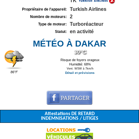
TK
Turkish Airlines
Propriétaire de l'appareil:
2
Nombre de moteurs:
Turboréacteur
Type de moteur:
en activité
Statut:
MÉTÉO À DAKAR
30°C
Risque de foyers orageux
Humidité: 68%
Vent: WSW à 7km/h
86°F
Détail et prévisions
Attestations DE RETARD
INDEMNISATIONS / LITIGES