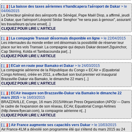
[
] La baisse des taxes aériennes n'handicapera l'aéroport de Dakar
> le
04/06/2015
Le Directeur général des aéroports du Sénégal, Pape Maël Diop, a affirmé, jeudi
à Dakar, que l'aéroport Léopold Sédar Senghor "ne sera pas à genoux", assurant
les travailleurs qu'une envel[...]
CLIQUEZ POUR LIRE L'ARTICLE
[
] La compagnie Transair désormais disponible en ligne
> le 22/04/2015
Les internautes du monde entier ont désormais la possibilité de réserver leur
place sur les vols Transair. La compagnie qui depuis Dakar dessert Ziguinchor,
Cap Skirring, Kolda et Tambacounda par[...]
CLIQUEZ POUR LIRE L'ARTICLE
[
] ECair en route pour Bamako et Dakar
> le 24/03/2015
La compagnie aérienne de la République du Congo « ECAir » (Equatorial
Congo Airlines), créée en 2011, a effectué son tout premier vol inaugural
Brazaville-Dakar via Bamako, le dimanche 22 mars [...]
CLIQUEZ POUR LIRE L'ARTICLE
[
] ECAir inaugure son Brazzaville-Dakar via Bamako le dimanche 22
mars 2015
> le 16/03/2015
BRAZZAVILLE, Congo, 16 mars 2015/African Press Organization (APO)/ — Dans
le cadre de l'expansion de son réseau, ECAir, Equatorial Congo Airlines
(http://www.flyecair.com), la compagnie aérienne n[...]
CLIQUEZ POUR LIRE L'ARTICLE
[
] Air France augmente ses capacités vers Dakar
> le 10/03/2015
Air France-KLM a dévoilé son programme été qui s'étend du mars 2015 au 24