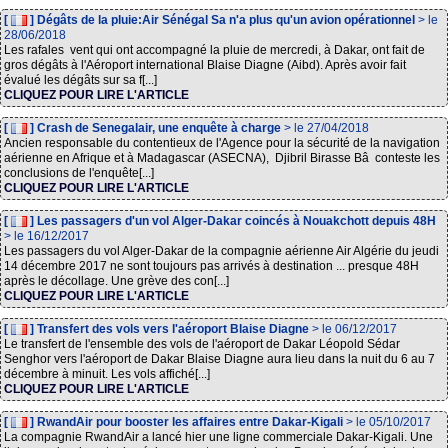
[
] Dégâts de la pluie:Air Sénégal Sa n'a plus qu'un avion opérationnel
> le
28/06/2018
Les rafales vent qui ont accompagné la pluie de mercredi, à Dakar, ont fait de
gros dégâts à l'Aéroport international Blaise Diagne (Aibd). Après avoir fait
évalué les dégâts sur sa f[...]
CLIQUEZ POUR LIRE L'ARTICLE
[
] Crash de Senegalair, une enquête à charge
> le 27/04/2018
Ancien responsable du contentieux de l'Agence pour la sécurité de la navigation
aérienne en Afrique et à Madagascar (ASECNA), Djibril Birasse Bâ conteste les
conclusions de l'enquête[...]
CLIQUEZ POUR LIRE L'ARTICLE
[
] Les passagers d'un vol Alger-Dakar coincés à Nouakchott depuis 48H
> le 16/12/2017
Les passagers du vol Alger-Dakar de la compagnie aérienne Air Algérie du jeudi
14 décembre 2017 ne sont toujours pas arrivés à destination ... presque 48H
après le décollage. Une grève des con[...]
CLIQUEZ POUR LIRE L'ARTICLE
[
] Transfert des vols vers l'aéroport Blaise Diagne
> le 06/12/2017
Le transfert de l'ensemble des vols de l'aéroport de Dakar Léopold Sédar
Senghor vers l'aéroport de Dakar Blaise Diagne aura lieu dans la nuit du 6 au 7
décembre à minuit. Les vols affiché[...]
CLIQUEZ POUR LIRE L'ARTICLE
[
] RwandAir pour booster les affaires entre Dakar-Kigali
> le 05/10/2017
La compagnie RwandAir a lancé hier une ligne commerciale Dakar-Kigali. Une