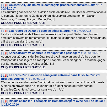
[
] Goldstar Air, une nouvelle compagnie prochainement vers Dakar
> le
05/01/2017
Les autorité ghanéenne de l'aviation civile ont délivré une license d'exploitation à
la compagnie aérienne Goldstar Air qui desservira prochainement Dakar,
Monrovia, Conakry, Abidjan, Dubaï, Ba[...]
CLIQUEZ POUR LIRE L'ARTICLE
[
] L'aéroport de Dakar se dote de défibrilateurs.
> le 07/09/2016
Le dispositif médical de l'Aéroport International Léopold Sédar Senghor est
amélioré à travers un renforcement du matériel d'urgence dont des défibrillateurs
utilisés en cas d'arrêt cardiaq[...]
CLIQUEZ POUR LIRE L'ARTICLE
[
] Senecartours va assurer le transport des passagers
> le 30/06/2016
Agence des aéroports du Sénégal (Ads) avait lancé un appel d'offres pour le
transport des passagers de l'aéroport Léopold Sédar Senghor. Un marché gagné
par Senecartours qui devait succéder [...]
CLIQUEZ POUR LIRE L'ARTICLE
[
] Le corps d'un clandestin sénégalais retrouvé dans la soute d'un vol
Brussels Airlines
> le 08/06/2016
C'est un nouveau drame de l'immigration qui s'est joué sur un vol de la Brussels
Airlines en provenance de Dakar mardi 7 à destination de l'aéroport de
Bruxelles-Zaventem. "Le corps sans vie d'un A[...]
CLIQUEZ POUR LIRE L'ARTICLE
[
] Risque animalier : l'aéroport de Bamako coopère avec celui de Dakar
>
le 13/05/2016