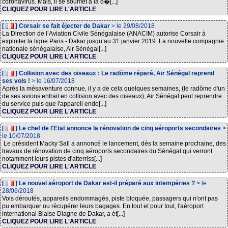
coronavirus. Mais, il se soumet à la d�[...]
CLIQUEZ POUR LIRE L'ARTICLE
[
] Corsair se fait éjecter de Dakar
> le 29/08/2018
La Direction de l’Aviation Civile Sénégalaise (ANACIM) autorise Corsair à
exploiter la ligne Paris - Dakar jusqu’au 31 janvier 2019. La nouvelle compagnie
nationale sénégalaise, Air Sénégal[...]
CLIQUEZ POUR LIRE L'ARTICLE
[
] Collision avec des oiseaux : Le radôme réparé, Air Sénégal reprend
ses vols !
> le 16/07/2018
Après la mésaventure connue, il y a de cela quelques semaines, (le radôme d'un
de ses avions entrait en collision avec des oiseaux), Air Sénégal peut reprendre
du service puis que l'appareil endo[...]
CLIQUEZ POUR LIRE L'ARTICLE
[
] Le chef de l'Etat annonce la rénovation de cinq aéroports secondaires
>
le 10/07/2018
Le président Macky Sall a annoncé le lancement, dés la semaine prochaine, des
travaux de rénovation de cinq aéroports secondaires du Sénégal qui verront
notamment leurs pistes d'atterriss[...]
CLIQUEZ POUR LIRE L'ARTICLE
[
] Le nouvel aéroport de Dakar est-il préparé aux intempéries ?
> le
28/06/2018
Vols déroutés, appareils endommagés, piste bloquée, passagers qui n'ont pas
pu embarquer ou récupérer leurs bagages. En tout et pour tout, l'aéroport
international Blaise Diagne de Dakar, a ét[...]
CLIQUEZ POUR LIRE L'ARTICLE