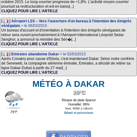
octobre 2015. Le long-courrier progresse de +1,8%. L'activité moyen-courrier
poursuit sa restructuration et est en baiss[...]
CLIQUEZ POUR LIRE L'ARTICLE
[
] Aéroport LSS – Vers l'ouverture d'un bureau à l'intention des émigrés
sénégalais
> le 06/03/2015
Un bureau d'accueil et d'orientation à l'intention des émigrés sénégalais de
retour sera ouvert prochainement à l'Aéroport international Léopold Sedar
Senghor, a annoncé la ministre des Sén�[...]
CLIQUEZ POUR LIRE L'ARTICLE
[
] Emirates abandonne Dakar
> le 02/03/2015
Après Conakry pour cause d'Ebola, c'est maintenant Dakar. Selon notre confrère
de Seneweb, la compagnie aérienne émiratie, Emirates, a décidé de retirer sa
ligne Dakar-Dubaï à partir du 27 mar[...]
CLIQUEZ POUR LIRE L'ARTICLE
MÉTÉO À DAKAR
26°C
Risque de pluie éparse
Humidité: 89%
Vent: NNW à 13km/h
79°F
Détail et prévisions