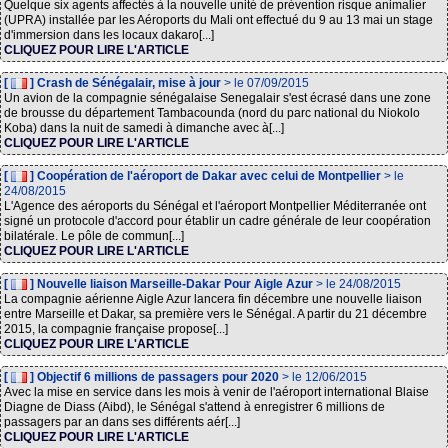
Quelque six agents affectés à la nouvelle unité de prévention risque animalier
(UPRA) installée par les Aéroports du Mali ont effectué du 9 au 13 mai un stage
d'immersion dans les locaux dakaro[...]
CLIQUEZ POUR LIRE L'ARTICLE
[
] Crash de Sénégalair, mise à jour
> le 07/09/2015
Un avion de la compagnie sénégalaise Senegalair s'est écrasé dans une zone
de brousse du département Tambacounda (nord du parc national du Niokolo
Koba) dans la nuit de samedi à dimanche avec à[...]
CLIQUEZ POUR LIRE L'ARTICLE
[
] Coopération de l'aéroport de Dakar avec celui de Montpellier
> le
24/08/2015
L'Agence des aéroports du Sénégal et l'aéroport Montpellier Méditerranée ont
signé un protocole d'accord pour établir un cadre générale de leur coopération
bilatérale. Le pôle de commun[...]
CLIQUEZ POUR LIRE L'ARTICLE
[
] Nouvelle liaison Marseille-Dakar Pour Aigle Azur
> le 24/08/2015
La compagnie aérienne Aigle Azur lancera fin décembre une nouvelle liaison
entre Marseille et Dakar, sa première vers le Sénégal. A partir du 21 décembre
2015, la compagnie française propose[...]
CLIQUEZ POUR LIRE L'ARTICLE
[
] Objectif 6 millions de passagers pour 2020
> le 12/06/2015
Avec la mise en service dans les mois à venir de l'aéroport international Blaise
Diagne de Diass (Aibd), le Sénégal s'attend à enregistrer 6 millions de
passagers par an dans ses différents aér[...]
CLIQUEZ POUR LIRE L'ARTICLE