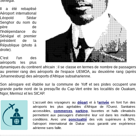
Sénégal.
Il a été rebaptisé
Aéroport international
Léopold Sédar
Senghor du nom du
père de
l'Indépendance du
Sénégal et premier
président de la
République (photo à
droite).
C'est l'un des
aéroports les plus
dynamiques du continent africain : il se classe en termes de nombre de passagers
au premier rang des aéroports de l'espace UEMOA, au deuxième rang (après
Johannesburg) des aéroports d'Afrique subsaharienne.
Son aérogare est établie sur la commune de Yoff et ses pistes occupent une
grande partie nord de la presqu'île du Cap-Vert entre les localités de Ouakam,
Ngor, Mermoz et les SICAP.
L'accueil des voyageurs au
départ
et à l'
arrivée
en font l'un des
aéroports les plus agréables d'Afrique de l'Ouest. Sanitaires
accessibles,
commerces
,
parking
, buvettes et halls climatisés
permettent aux passagers d'attendre leur vol dans les meilleures
conditions. Avec une
ponctualité
des vols supérieure à 90%,
l'aéroport international de Dakar vous garantit une expérience
aérienne sans faille.