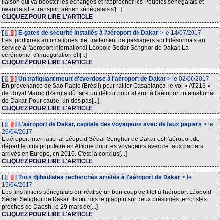
liaison qui va booster les échanges et rapprocher les Peuples sénégalais et
rwandais.Le transport aérien sénégalais s'[...]
CLIQUEZ POUR LIRE L'ARTICLE
[
] E-gates de sécurité installés à l'aéroport de Dakar
> le 14/07/2017
Les portiques automatiques de traitement de passagers sont désormais en
service à l'aéroport international Léopold Sedar Senghor de Dakar. La
cérémonie d'inauguration off[...]
CLIQUEZ POUR LIRE L'ARTICLE
[
] Un trafiquant meurt d'overdose à l'aéroport de Dakar
> le 02/06/2017
En provenance de Sao Paolo (Brésil) pour rallier Casablanca, le vol « AT213 »
de Royal Maroc (Ram) a dû faire un détour pour atterrir à l'aéroport international
de Dakar. Pour cause, un des pas[...]
CLIQUEZ POUR LIRE L'ARTICLE
[
] L'aéroport de Dakar, capitale des voyageurs avec de faux papiers
> le
26/04/2017
L'aéroport international Léopold Sédar Senghor de Dakar est l'aéroport de
départ le plus populaire en Afrique pour les voyageurs avec de faux papiers
arrivés en Europe, en 2016. C'est la conclus[...]
CLIQUEZ POUR LIRE L'ARTICLE
[
] Trois djihadistes recherchés arrêtés à l'aéroport de Dakar
> le
15/04/2017
Les fins limiers sénégalais ont réalisé un bon coup de filet à l'aéroport Léopold
Sédar Senghor de Dakar. Ils ont mis le grappin sur deux présumés terroristes
proches de Daesh, le 29 mars de[...]
CLIQUEZ POUR LIRE L'ARTICLE