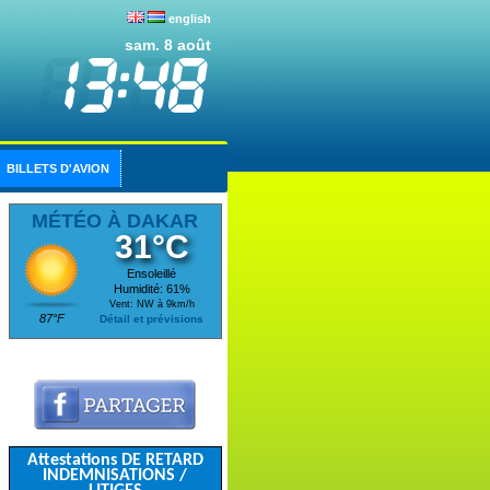
english
sam. 8 août
BILLETS D'AVION
MÉTÉO À DAKAR
31°C
Ensoleillé
Humidité: 61%
Vent: NW à 9km/h
87°F
Détail et prévisions
Attestations DE RETARD
INDEMNISATIONS /