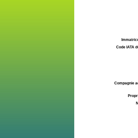
Immatricu
Code IATA d
Compagnie aé
Propri
N