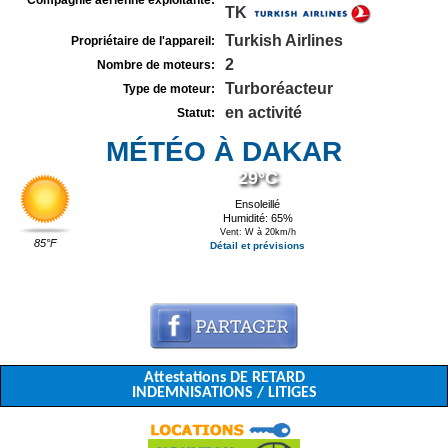
Compagnie aérienne exploitante:
TK
Turkish Airlines
Propriétaire de l'appareil:
2
Nombre de moteurs:
Turboréacteur
Type de moteur:
en activité
Statut:
MÉTÉO À DAKAR
29°C
Ensoleillé
Humidité: 65%
Vent: W à 20km/h
85°F
Détail et prévisions
Attestations DE RETARD
INDEMNISATIONS / LITIGES