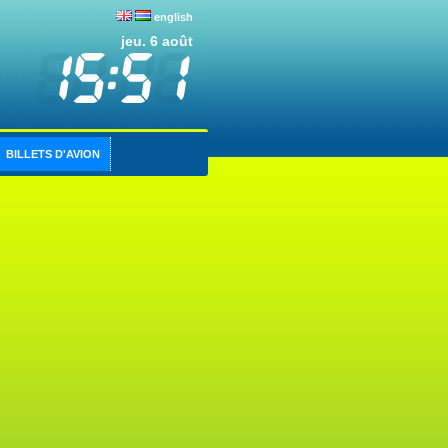
english
jeu. 6 août
BILLETS D'AVION