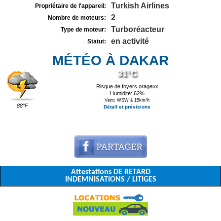
Turkish Airlines
Propriétaire de l'appareil:
2
Nombre de moteurs:
Turboréacteur
Type de moteur:
en activité
Statut:
MÉTÉO À DAKAR
31°C
Risque de foyers orageux
Humidité: 62%
Vent: WSW à 15km/h
88°F
Détail et prévisions
Attestations DE RETARD
INDEMNISATIONS / LITIGES