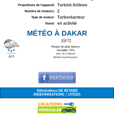
Turkish Airlines
Propriétaire de l'appareil:
2
Nombre de moteurs:
Turboréacteur
Type de moteur:
en activité
Statut:
MÉTÉO À DAKAR
28°C
Risque de pluie éparse
Humidité: 74%
Vent: W à 13km/h
82°F
Détail et prévisions
Attestations DE RETARD
INDEMNISATIONS / LITIGES