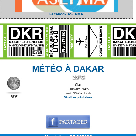
Facebook ASEPMA
MÉTÉO À DAKAR
26°C
Clair
Humidité: 94%
Vent: SSW à 8km/h
78°F
Détail et prévisions