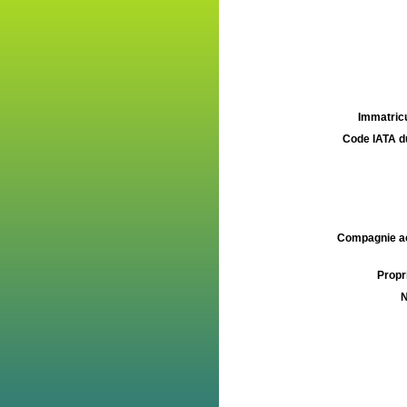
Immatricu
Code IATA d
Compagnie aé
Propri
N