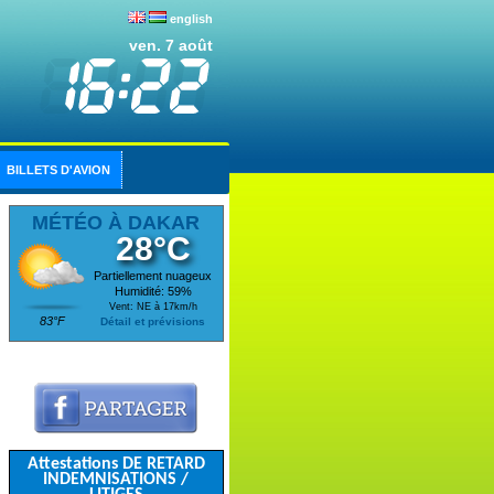
english
ven. 7 août
BILLETS D'AVION
MÉTÉO À DAKAR
28°C
Partiellement nuageux
Humidité: 59%
Vent: NE à 17km/h
83°F
Détail et prévisions
Attestations DE RETARD
INDEMNISATIONS /