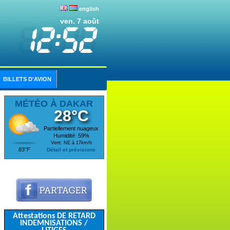
english
ven. 7 août
BILLETS D'AVION
MÉTÉO À DAKAR
28°C
Partiellement nuageux
Humidité: 59%
Vent: NE à 17km/h
83°F
Détail et prévisions
Attestations DE RETARD
INDEMNISATIONS /