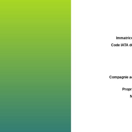
Immatricu
Code IATA d
Compagnie aé
Propri
N