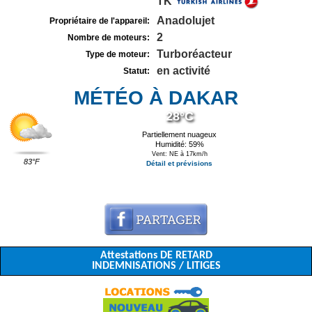
TK
Anadolujet
Propriétaire de l'appareil:
2
Nombre de moteurs:
Turboréacteur
Type de moteur:
en activité
Statut:
MÉTÉO À DAKAR
28°C
Partiellement nuageux
Humidité: 59%
Vent: NE à 17km/h
83°F
Détail et prévisions
Attestations DE RETARD
INDEMNISATIONS / LITIGES