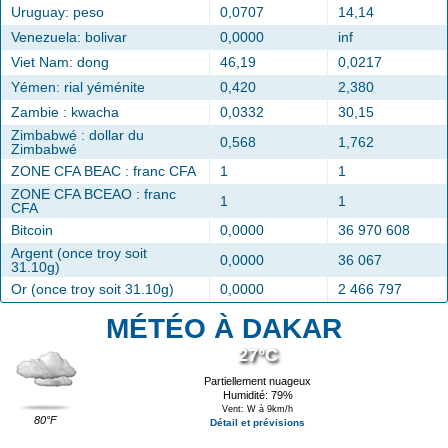
Uruguay: peso
0,0707
14,14
Venezuela: bolivar
0,0000
inf
Viet Nam: dong
46,19
0,0217
Yémen: rial yéménite
0,420
2,380
Zambie : kwacha
0,0332
30,15
Zimbabwé : dollar du
0,568
1,762
Zimbabwé
ZONE CFA BEAC : franc CFA
1
1
ZONE CFA BCEAO : franc
1
1
CFA
Bitcoin
0,0000
36 970 608
Argent (once troy soit
0,0000
36 067
31.10g)
Or (once troy soit 31.10g)
0,0000
2 466 797
MÉTÉO À DAKAR
27°C
Partiellement nuageux
Humidité: 79%
Vent: W à 9km/h
80°F
Détail et prévisions