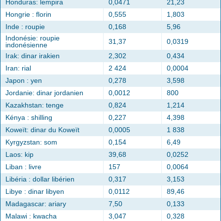
Honduras: lempira
0,0471
21,23
Hongrie : florin
0,555
1,803
Inde : roupie
0,168
5,96
Indonésie: roupie
31,37
0,0319
indonésienne
Irak: dinar irakien
2,302
0,434
Iran: rial
2 424
0,0004
Japon : yen
0,278
3,598
Jordanie: dinar jordanien
0,0012
800
Kazakhstan: tenge
0,824
1,214
Kénya : shilling
0,227
4,398
Koweït: dinar du Koweït
0,0005
1 838
Kyrgyzstan: som
0,154
6,49
Laos: kip
39,68
0,0252
Liban : livre
157
0,0064
Libéria : dollar libérien
0,317
3,153
Libye : dinar libyen
0,0112
89,46
Madagascar: ariary
7,50
0,133
Malawi : kwacha
3,047
0,328