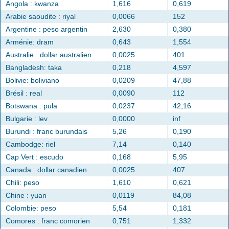
Angola : kwanza
1,616
0,619
Arabie saoudite : riyal
0,0066
152
Argentine : peso argentin
2,630
0,380
Arménie: dram
0,643
1,554
Australie : dollar australien
0,0025
401
Bangladesh: taka
0,218
4,597
Bolivie: boliviano
0,0209
47,88
Brésil : real
0,0090
112
Botswana : pula
0,0237
42,16
Bulgarie : lev
0,0000
inf
Burundi : franc burundais
5,26
0,190
Cambodge: riel
7,14
0,140
Cap Vert : escudo
0,168
5,95
Canada : dollar canadien
0,0025
407
Chili: peso
1,610
0,621
Chine : yuan
0,0119
84,08
Colombie: peso
5,54
0,181
Comores : franc comorien
0,751
1,332