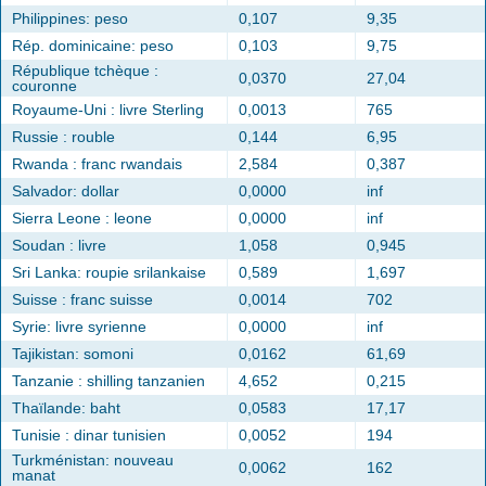
Philippines: peso
0,107
9,35
Rép. dominicaine: peso
0,103
9,75
République tchèque :
0,0370
27,04
couronne
Royaume-Uni : livre Sterling
0,0013
765
Russie : rouble
0,144
6,95
Rwanda : franc rwandais
2,584
0,387
Salvador: dollar
0,0000
inf
Sierra Leone : leone
0,0000
inf
Soudan : livre
1,058
0,945
Sri Lanka: roupie srilankaise
0,589
1,697
Suisse : franc suisse
0,0014
702
Syrie: livre syrienne
0,0000
inf
Tajikistan: somoni
0,0162
61,69
Tanzanie : shilling tanzanien
4,652
0,215
Thaïlande: baht
0,0583
17,17
Tunisie : dinar tunisien
0,0052
194
Turkménistan: nouveau
0,0062
162
manat