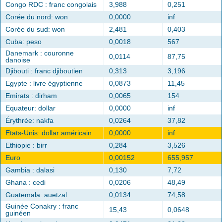
Congo RDC : franc congolais
3,988
0,251
Corée du nord: won
0,0000
inf
Corée du sud: won
2,481
0,403
Cuba: peso
0,0018
567
Danemark : couronne
0,0114
87,75
danoise
Djibouti : franc djiboutien
0,313
3,196
Egypte : livre égyptienne
0,0873
11,45
Emirats : dirham
0,0065
154
Equateur: dollar
0,0000
inf
Érythrée: nakfa
0,0264
37,82
Etats-Unis: dollar américain
0,0000
inf
Ethiopie : birr
0,284
3,526
Euro
0,00152
655,957
Gambia : dalasi
0,130
7,72
Ghana : cedi
0,0206
48,49
Guatemala: auetzal
0,0134
74,58
Guinée Conakry : franc
15,43
0,0648
guinéen