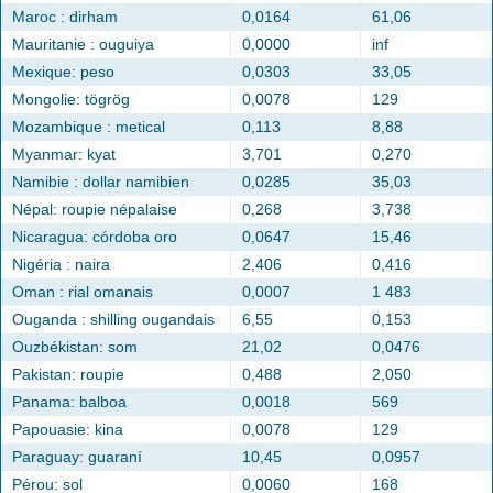
Maroc : dirham
0,0164
61,06
Mauritanie : ouguiya
0,0000
inf
Mexique: peso
0,0303
33,05
Mongolie: tögrög
0,0078
129
Mozambique : metical
0,113
8,88
Myanmar: kyat
3,701
0,270
Namibie : dollar namibien
0,0285
35,03
Népal: roupie népalaise
0,268
3,738
Nicaragua: córdoba oro
0,0647
15,46
Nigéria : naira
2,406
0,416
Oman : rial omanais
0,0007
1 483
Ouganda : shilling ougandais
6,55
0,153
Ouzbékistan: som
21,02
0,0476
Pakistan: roupie
0,488
2,050
Panama: balboa
0,0018
569
Papouasie: kina
0,0078
129
Paraguay: guaraní
10,45
0,0957
Pérou: sol
0,0060
168