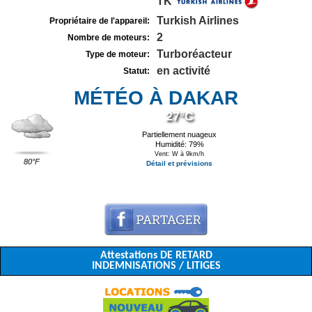
TK
Turkish Airlines
Propriétaire de l'appareil:
2
Nombre de moteurs:
Turboréacteur
Type de moteur:
en activité
Statut:
MÉTÉO À DAKAR
27°C
Partiellement nuageux
Humidité: 79%
Vent: W à 9km/h
80°F
Détail et prévisions
Attestations DE RETARD
INDEMNISATIONS / LITIGES