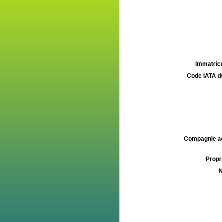
Immatricu
Code IATA d
Compagnie aé
Propri
N