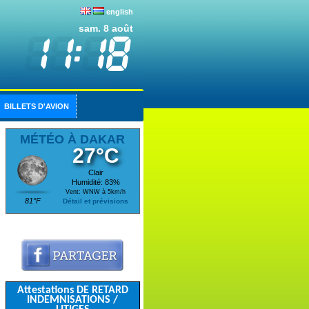
english
sam. 8 août
BILLETS D'AVION
MÉTÉO À DAKAR
27°C
Clair
Humidité: 83%
Vent: WNW à 5km/h
81°F
Détail et prévisions
Attestations DE RETARD
INDEMNISATIONS /