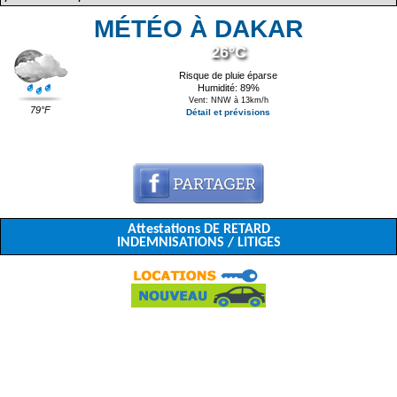
MÉTÉO À DAKAR
26°C
Risque de pluie éparse
Humidité: 89%
Vent: NNW à 13km/h
79°F
Détail et prévisions
Attestations DE RETARD
INDEMNISATIONS / LITIGES