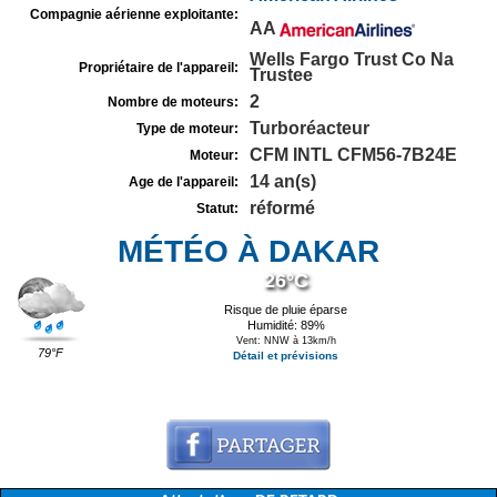
Compagnie aérienne exploitante:
AA
Wells Fargo Trust Co Na
Propriétaire de l'appareil:
Trustee
2
Nombre de moteurs:
Turboréacteur
Type de moteur:
CFM INTL CFM56-7B24E
Moteur:
14 an(s)
Age de l'appareil:
réformé
Statut:
MÉTÉO À DAKAR
26°C
Risque de pluie éparse
Humidité: 89%
Vent: NNW à 13km/h
79°F
Détail et prévisions