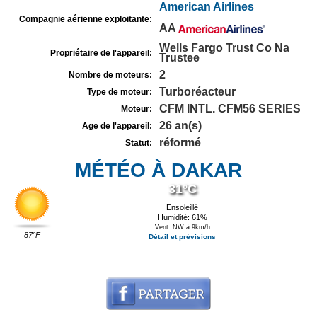
American Airlines
Compagnie aérienne exploitante:
AA
Wells Fargo Trust Co Na
Propriétaire de l'appareil:
Trustee
2
Nombre de moteurs:
Turboréacteur
Type de moteur:
CFM INTL. CFM56 SERIES
Moteur:
26 an(s)
Age de l'appareil:
réformé
Statut:
MÉTÉO À DAKAR
31°C
Ensoleillé
Humidité: 61%
Vent: NW à 9km/h
87°F
Détail et prévisions