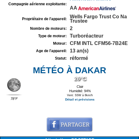
Compagnie aérienne exploitante:
AA
Wells Fargo Trust Co Na
Propriétaire de l'appareil:
Trustee
2
Nombre de moteurs:
Turboréacteur
Type de moteur:
CFM INTL CFM56-7B24E
Moteur:
13 an(s)
Age de l'appareil:
réformé
Statut:
MÉTÉO À DAKAR
26°C
Clair
Humidité: 94%
Vent: SSW à 8km/h
78°F
Détail et prévisions