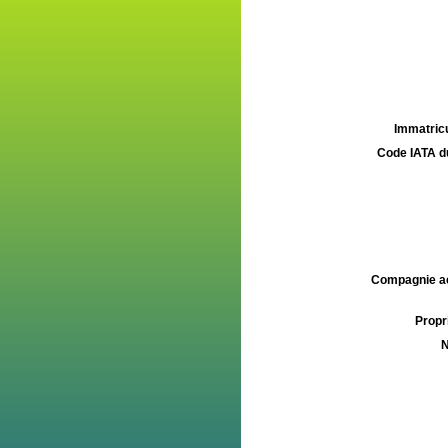
Immatricu
Code IATA d
Compagnie aé
Propri
N