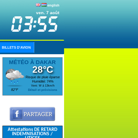
english
ven. 7 août
BILLETS D'AVION
MÉTÉO À DAKAR
28°C
Risque de pluie éparse
Humidité: 74%
Vent: W à 13km/h
82°F
Détail et prévisions
Attestations DE RETARD
INDEMNISATIONS /