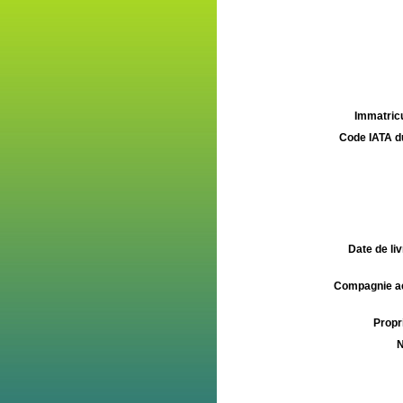
Immatricu
Code IATA d
Date de liv
Compagnie aé
Propri
N