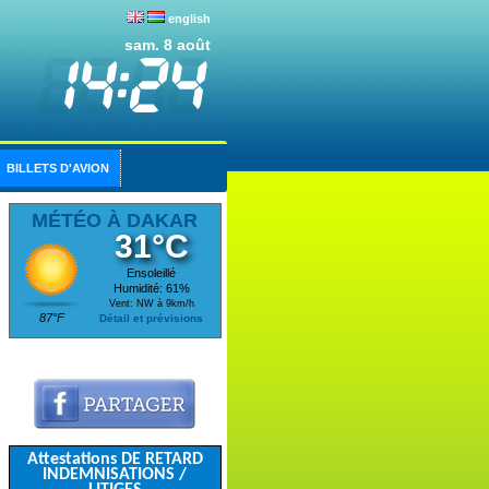
english
sam. 8 août
BILLETS D'AVION
MÉTÉO À DAKAR
31°C
Ensoleillé
Humidité: 61%
Vent: NW à 9km/h
87°F
Détail et prévisions
Attestations DE RETARD
INDEMNISATIONS /