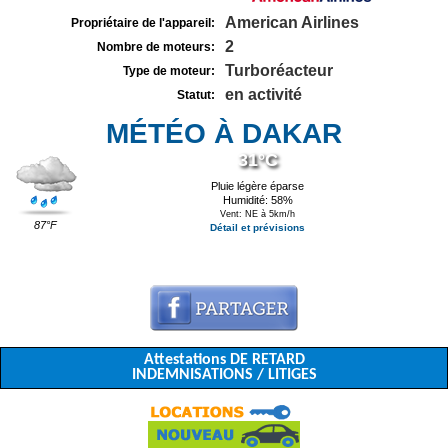
American Airlines
Propriétaire de l'appareil:
2
Nombre de moteurs:
Turboréacteur
Type de moteur:
en activité
Statut:
MÉTÉO À DAKAR
31°C
Pluie légère éparse
Humidité: 58%
Vent: NE à 5km/h
87°F
Détail et prévisions
Attestations DE RETARD
INDEMNISATIONS / LITIGES