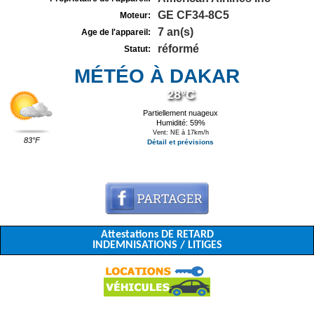
GE CF34-8C5
Moteur:
7 an(s)
Age de l'appareil:
réformé
Statut:
MÉTÉO À DAKAR
28°C
Partiellement nuageux
Humidité: 59%
Vent: NE à 17km/h
83°F
Détail et prévisions
Attestations DE RETARD
INDEMNISATIONS / LITIGES