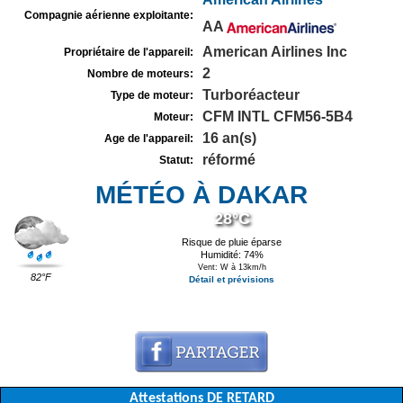
Compagnie aérienne exploitante:
AA
American Airlines Inc
Propriétaire de l'appareil:
2
Nombre de moteurs:
Turboréacteur
Type de moteur:
CFM INTL CFM56-5B4
Moteur:
16 an(s)
Age de l'appareil:
réformé
Statut:
MÉTÉO À DAKAR
28°C
Risque de pluie éparse
Humidité: 74%
Vent: W à 13km/h
82°F
Détail et prévisions
Attestations DE RETARD