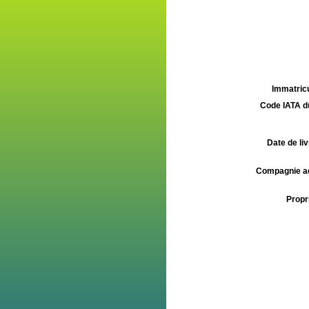
Immatricu
Code IATA d
Date de liv
Compagnie aé
Propri