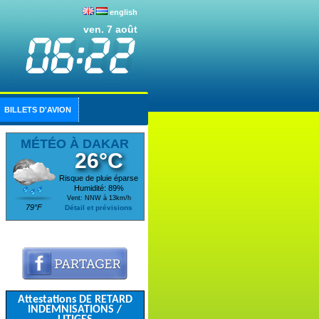
english
ven. 7 août
BILLETS D'AVION
MÉTÉO À DAKAR
26°C
Risque de pluie éparse
Humidité: 89%
Vent: NNW à 13km/h
79°F
Détail et prévisions
Attestations DE RETARD
INDEMNISATIONS /