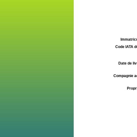
Immatricu
Code IATA d
Date de liv
Compagnie aé
Propri