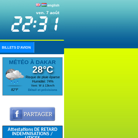
english
ven. 7 août
BILLETS D'AVION
MÉTÉO À DAKAR
28°C
Risque de pluie éparse
Humidité: 74%
Vent: W à 13km/h
82°F
Détail et prévisions
Attestations DE RETARD
INDEMNISATIONS /