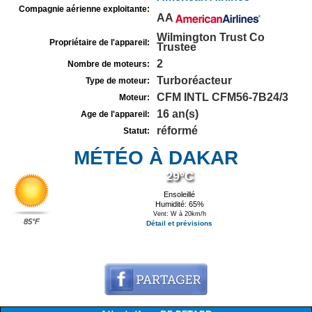
Compagnie aérienne exploitante:
AA
Wilmington Trust Co
Propriétaire de l'appareil:
Trustee
2
Nombre de moteurs:
Turboréacteur
Type de moteur:
CFM INTL CFM56-7B24/3
Moteur:
16 an(s)
Age de l'appareil:
réformé
Statut:
MÉTÉO À DAKAR
29°C
Ensoleillé
Humidité: 65%
Vent: W à 20km/h
85°F
Détail et prévisions