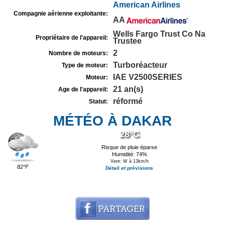
American Airlines
Compagnie aérienne exploitante:
AA
Wells Fargo Trust Co Na
Propriétaire de l'appareil:
Trustee
2
Nombre de moteurs:
Turboréacteur
Type de moteur:
IAE V2500SERIES
Moteur:
21 an(s)
Age de l'appareil:
réformé
Statut:
MÉTÉO À DAKAR
28°C
Risque de pluie éparse
Humidité: 74%
Vent: W à 13km/h
82°F
Détail et prévisions