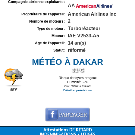
Compagnie aérienne exploitante:
AA
American Airlines Inc
Propriétaire de l'appareil:
2
Nombre de moteurs:
Turboréacteur
Type de moteur:
IAE V2533-A5
Moteur:
14 an(s)
Age de l'appareil:
réformé
Statut:
MÉTÉO À DAKAR
31°C
Risque de foyers orageux
Humidité: 62%
Vent: WSW à 15km/h
88°F
Détail et prévisions
Attestations DE RETARD
INDEMNISATIONS / LITIGES